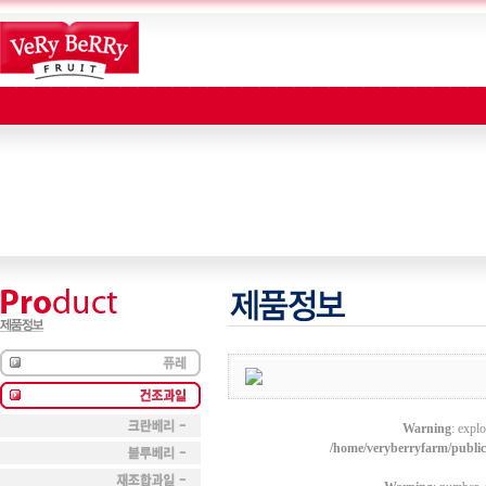
Warning
: explo
/home/veryberryfarm/publi